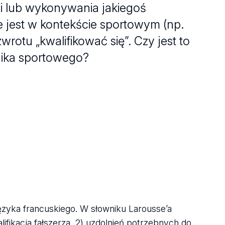
cji lub wykonywania jakiegoś
 jest w kontekście sportowym (np.
rotu „kwalifikować się”. Czy jest to
nika sportowego?
ęzyka francuskiego. W słowniku Larousse’a
walifikacja fałszerza, 2) uzdolnień potrzebnych do