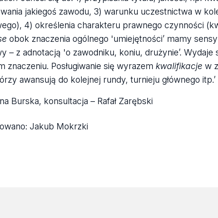
ania jakiegoś zawodu, 3) warunku uczestnictwa w kole
ego), 4) określenia charakteru prawnego czynności (kw
se
obok znaczenia ogólnego 'umiejętności’ mamy sensy sp
y – z adnotacją 'o zawodniku, koniu, drużynie’. Wydaje
m znaczeniu. Posługiwanie się wyrazem
kwalifikacje
w z
tórzy awansują do kolejnej rundy, turnieju głównego itp.
na Burska, konsultacja – Rafał Zarębski
kowano:
Jakub Mokrzki