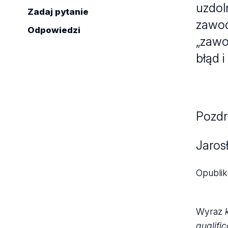
uzdol
Zadaj pytanie
zawod
Odpowiedzi
„zawo
błąd 
Pozdr
Jarosł
Opubli
Wyraz
qualific