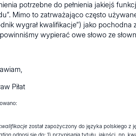
nienia potrzebne do pełnienia jakiejś funk
u”. Mimo to zatrważająco często używane
dnik wygrał kwalifikacje”) jako pochodna zw
i powinniśmy wypierać owe słowo ze słow
awiam,
aw Piłat
kowano:
kwalifikacje
został zapożyczony do języka polskiego z j
ation
odnosi się do: 1) przypisania tytułu, jakości, np. k