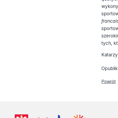
wykonyw
sportow
francai
sportow
szeroki
tych, k
Katarzy
Opubli
Powrót