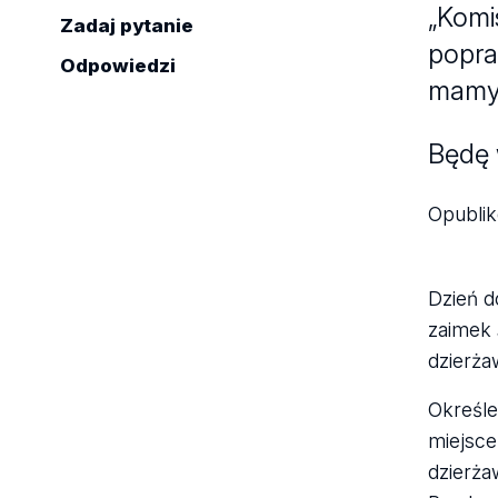
„Komi
Zadaj pytanie
popra
Odpowiedzi
mamy 
Będę 
Opubli
Dzień d
zaimek
dzierża
Określ
miejsc
dzierż