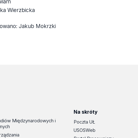
wiam
ka Wierzbicka
kowano:
Jakub Mokrzki
Na skróty
udiów Międzynarodowych i
Poczta UŁ
znych
USOSWeb
rządzania