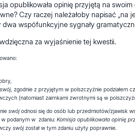
sja opublikowała opinię przyjętą na swoim 
wne? Czy raczej należałoby napisać „na je
dwa wspófunkcyjne sygnały gramatyczn
wdzięczna za wyjaśnienie tej kwestii.
kowano:
obry,
swój
, zgodnie z przyjętym w polszczyźnie podziałem c
wczych (natomiast zaimkami zwrotnymi są w polszczyź
enie
swój
odnosi się do osób lub przedmiotów/zjawisk ws
e w podanym w zdaniu:
Komisja opublikowała opinię pr
awczy
swój
został w tym zdaniu użyty poprawnie.