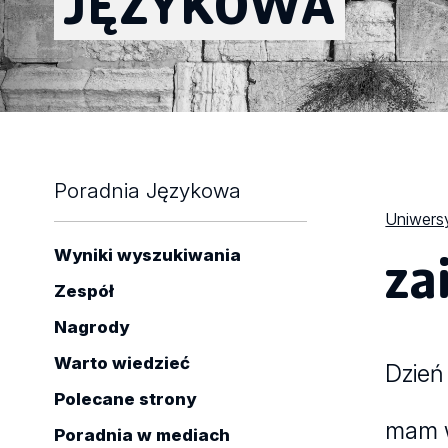
JĘZYKOWA
Poradnia Językowa
Uniwersy
za
Wyniki wyszukiwania
Zespół
Nagrody
Warto wiedzieć
Dzień
Polecane strony
mam w
Poradnia w mediach