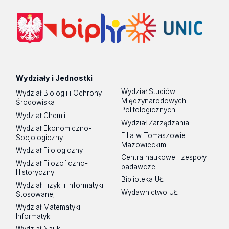
Wydziały i Jednostki
Wydział Studiów
Wydział Biologii i Ochrony
Międzynarodowych i
Środowiska
Politologicznych
Wydział Chemii
Wydział Zarządzania
Wydział Ekonomiczno-
Filia w Tomaszowie
Socjologiczny
Mazowieckim
Wydział Filologiczny
Centra naukowe i zespoły
Wydział Filozoficzno-
badawcze
Historyczny
Biblioteka UŁ
Wydział Fizyki i Informatyki
Wydawnictwo UŁ
Stosowanej
Wydział Matematyki i
Informatyki