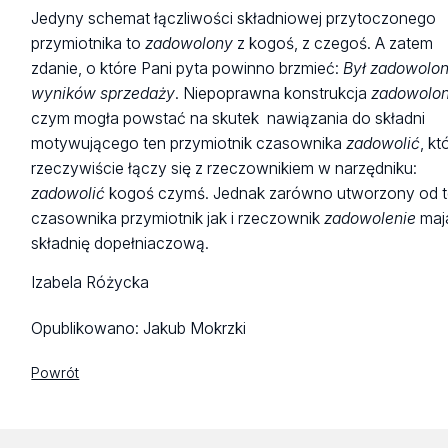
Jedyny schemat łączliwości składniowej przytoczonego
przymiotnika to
zadowolony
z kogoś, z czegoś. A zatem
zdanie, o które Pani pyta powinno brzmieć:
Był zadowolon
wyników sprzedaży
. Niepoprawna konstrukcja
zadowolo
czym mogła powstać na skutek nawiązania do składni
motywującego ten przymiotnik czasownika
zadowolić
, kt
rzeczywiście łączy się z rzeczownikiem w narzędniku:
zadowolić
kogoś czymś. Jednak zarówno utworzony od 
czasownika przymiotnik jak i rzeczownik
zadowolenie
maj
składnię dopełniaczową.
Izabela Różycka
Opublikowano:
Jakub Mokrzki
Powrót