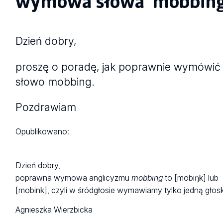
wymowa słowa 'mobbing
Dzień dobry,
proszę o poradę, jak poprawnie wymówić
słowo mobbing.
Pozdrawiam
Opublikowano:
Dzień dobry,
poprawna wymowa anglicyzmu
mobbing
to [mobi
ŋ
k] lub
[mobi
n
k], czyli w śródgłosie wymawiamy tylko jedną gło
Agnieszka Wierzbicka