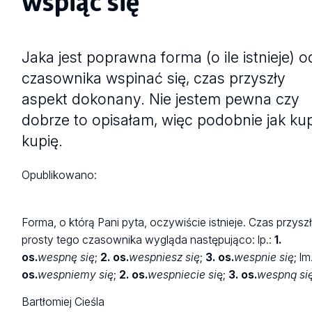
wspiąć się
Jaka jest poprawna forma (o ile istnieje) o
czasownika wspinać się, czas przyszły
aspekt dokonany. Nie jestem pewna czy
dobrze to opisałam, więc podobnie jak kup
kupię.
Opublikowano:
Forma, o którą Pani pyta, oczywiście istnieje. Czas przysz
prosty tego czasownika wygląda następująco: lp.:
1.
os.
wespnę się
;
2. os.
wespniesz się
;
3. os.
wespnie się
; lm
os.
wespniemy się
;
2. os.
wespniecie si
ę;
3. os.
wespną si
Bartłomiej Cieśla