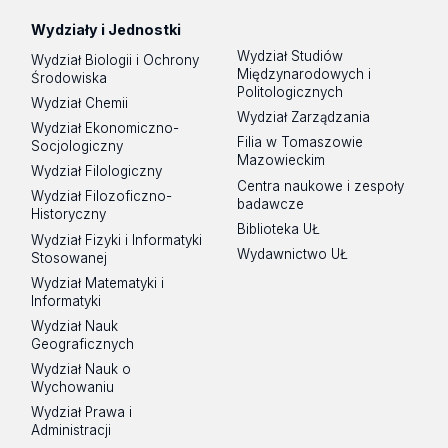
Wydziały i Jednostki
Wydział Studiów
Wydział Biologii i Ochrony
Międzynarodowych i
Środowiska
Politologicznych
Wydział Chemii
Wydział Zarządzania
Wydział Ekonomiczno-
Filia w Tomaszowie
Socjologiczny
Mazowieckim
Wydział Filologiczny
Centra naukowe i zespoły
Wydział Filozoficzno-
badawcze
Historyczny
Biblioteka UŁ
Wydział Fizyki i Informatyki
Wydawnictwo UŁ
Stosowanej
Wydział Matematyki i
Informatyki
Wydział Nauk
Geograficznych
Wydział Nauk o
Wychowaniu
Wydział Prawa i
Administracji