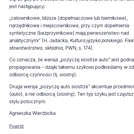
jest następujący:
„celownikowe, bliższe (dopełniaczowe lub biernikowe),
narzędnikowe i miejscownikowe, przy czym dopełnienia
syntetyczne (bezprzyimkowe) mają pierwszeństwo nad
analitycznymi” (H. Jadacka,
Kultura języka polskiego. Flek
słowotwórstwo, składnia
, PWN, s. 174).
Co oznacza, że wersja „pożyczę siostrze auto” jest godn
propagowania – dzięki takiemu szykowi podkreślamy w zd
odbiorcę czynności (tj.
siostrę
).
Druga wersja „pożyczę auto siostrze” akcentuje przedmio
(
auto
), a nie odbiorcę (
siostrę
). Ten typ szyku jest częsts
stylu potocznym.
Agnieszka Wierzbicka
Powrót