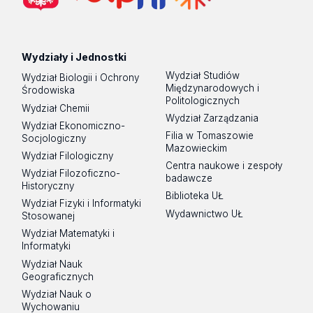
Wydziały i Jednostki
Wydział Studiów
Wydział Biologii i Ochrony
Międzynarodowych i
Środowiska
Politologicznych
Wydział Chemii
Wydział Zarządzania
Wydział Ekonomiczno-
Filia w Tomaszowie
Socjologiczny
Mazowieckim
Wydział Filologiczny
Centra naukowe i zespoły
Wydział Filozoficzno-
badawcze
Historyczny
Biblioteka UŁ
Wydział Fizyki i Informatyki
Wydawnictwo UŁ
Stosowanej
Wydział Matematyki i
Informatyki
Wydział Nauk
Geograficznych
Wydział Nauk o
Wychowaniu