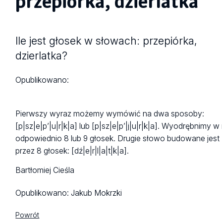
przepiórka, dzierlatka
Ile jest głosek w słowach: przepiórka,
dzierlatka?
Opublikowano:
Pierwszy wyraz możemy wymówić na dwa sposoby:
[p|sz|e|p’|u|r|k|a] lub [p|sz|e|p’|j|u|r|k|a]. Wyodrębnimy w
odpowiednio 8 lub 9 głosek. Drugie słowo budowane jest
przez 8 głosek: [dź|e|r|l|a|t|k|a].
Bartłomiej Cieśla
Opublikowano:
Jakub Mokrzki
Powrót