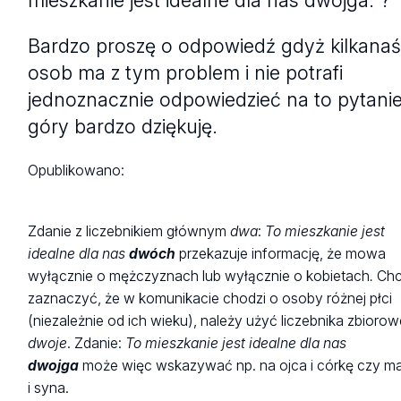
Bardzo proszę o odpowiedź gdyż kilkanaś
osob ma z tym problem i nie potrafi
jednoznacznie odpowiedzieć na to pytanie
góry bardzo dziękuję.
Opublikowano:
Zdanie z liczebnikiem głównym
dwa
:
To mieszkanie jest
idealne dla nas
dwóch
przekazuje informację, że mowa
wyłącznie o mężczyznach lub wyłącznie o kobietach
.
Ch
zaznaczyć, że w komunikacie chodzi o osoby różnej płci
(niezależnie od ich wieku), należy użyć liczebnika zbioro
dwoje
. Zdanie:
To mieszkanie jest idealne dla nas
dwojga
może więc wskazywać np. na ojca i córkę czy m
i syna.