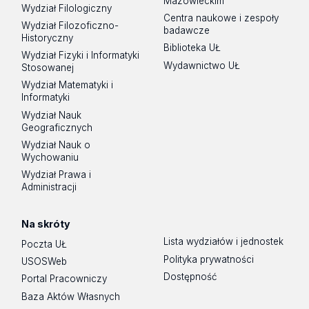
Mazowieckim
Wydział Filologiczny
Centra naukowe i zespoły
Wydział Filozoficzno-
badawcze
Historyczny
Biblioteka UŁ
Wydział Fizyki i Informatyki
Wydawnictwo UŁ
Stosowanej
Wydział Matematyki i
Informatyki
Wydział Nauk
Geograficznych
Wydział Nauk o
Wychowaniu
Wydział Prawa i
Administracji
Na skróty
Lista wydziałów i jednostek
Poczta UŁ
Polityka prywatności
USOSWeb
Dostępność
Portal Pracowniczy
Baza Aktów Własnych