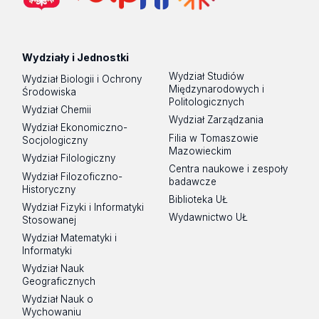
Wydziały i Jednostki
Wydział Studiów
Wydział Biologii i Ochrony
Międzynarodowych i
Środowiska
Politologicznych
Wydział Chemii
Wydział Zarządzania
Wydział Ekonomiczno-
Filia w Tomaszowie
Socjologiczny
Mazowieckim
Wydział Filologiczny
Centra naukowe i zespoły
Wydział Filozoficzno-
badawcze
Historyczny
Biblioteka UŁ
Wydział Fizyki i Informatyki
Wydawnictwo UŁ
Stosowanej
Wydział Matematyki i
Informatyki
Wydział Nauk
Geograficznych
Wydział Nauk o
Wychowaniu