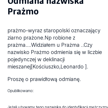
Odmiana nazwiska
Prażmo
prażmo-wyraz staropolski oznaczający
ziarno prażone.Np robione z
prażma….Widziałem u Prażma ..Czy
nazwisko Prażmo odmienia się w liczbie
pojedynczej w deklinacji
mieszanej[Kościuszko,Leonardo ].
Proszę o prawidłową odmianę.
Opublikowano:
Jeżeli używamy tego nazwiska do identyfikacji mężczyzny