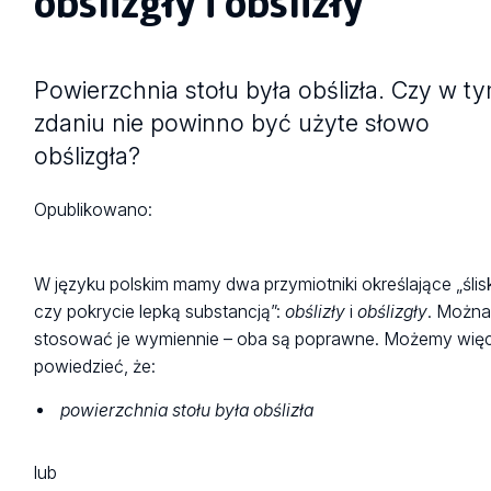
obślizgły i obślizły
Powierzchnia stołu była obślizła. Czy w t
zdaniu nie powinno być użyte słowo
obślizgła?
Opublikowano:
W języku polskim mamy dwa przymiotniki określające „śli
czy pokrycie lepką substancją”:
obślizły
i
obślizgły
. Możn
stosować je wymiennie – oba są poprawne. Możemy wię
powiedzieć, że:
powierzchnia stołu była obślizła
lub