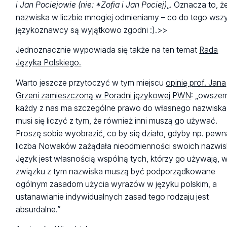
i Jan Pociejowie (nie: *Zofia i Jan Pociej)
„. Oznacza to, ż
nazwiska w liczbie mnogiej odmieniamy – co do tego wsz
językoznawcy są wyjątkowo zgodni :).>>
Jednoznacznie wypowiada się także na ten temat
Rada
Języka Polskiego.
Warto jeszcze przytoczyć w tym miejscu
opinię prof. Jana
Grzeni zamieszczoną w Poradni językowej PWN
: „owsze
każdy z nas ma szczególne prawo do własnego nazwiska,
musi się liczyć z tym, że również inni muszą go używać.
Proszę sobie wyobrazić, co by się działo, gdyby np. pewn
liczba Nowaków zażądała nieodmienności swoich nazwis
Język jest własnością wspólną tych, którzy go używają, 
związku z tym nazwiska muszą być podporządkowane
ogólnym zasadom użycia wyrazów w języku polskim, a
ustanawianie indywidualnych zasad tego rodzaju jest
absurdalne.”