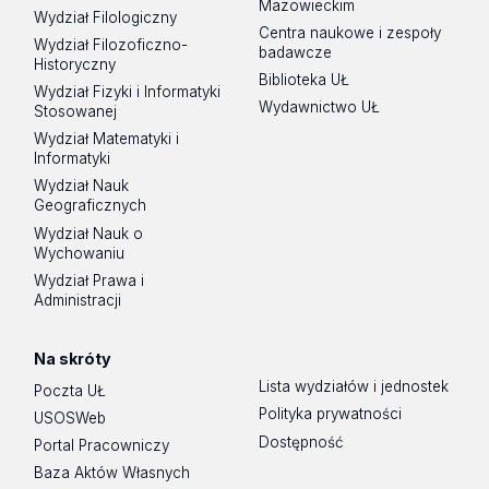
Mazowieckim
Wydział Filologiczny
Centra naukowe i zespoły
Wydział Filozoficzno-
badawcze
Historyczny
Biblioteka UŁ
Wydział Fizyki i Informatyki
Wydawnictwo UŁ
Stosowanej
Wydział Matematyki i
Informatyki
Wydział Nauk
Geograficznych
Wydział Nauk o
Wychowaniu
Wydział Prawa i
Administracji
Na skróty
Lista wydziałów i jednostek
Poczta UŁ
Polityka prywatności
USOSWeb
Dostępność
Portal Pracowniczy
Baza Aktów Własnych