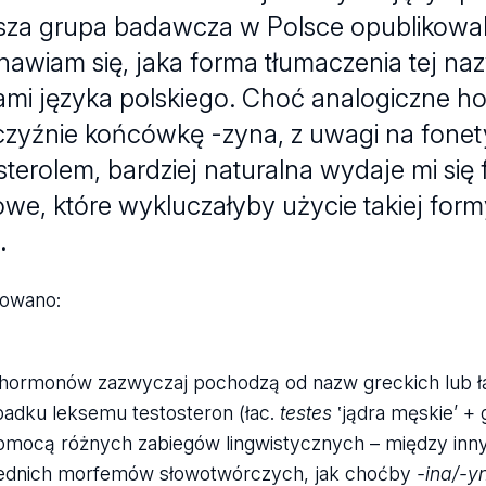
sza grupa badawcza w Polsce opublikowal
nawiam się, jaka forma tłumaczenia tej na
mi języka polskiego. Choć analogiczne h
czyźnie końcówkę -zyna, z uwagi na fonet
sterolem, bardziej naturalna wydaje mi się
owe, które wykluczałyby użycie takiej fo
.
kowano:
ormonów zazwyczaj pochodzą od nazw greckich lub łaci
adku leksemu testosteron (łac.
testes
‛jądra męskie’ + 
omocą różnych zabiegów lingwistycznych – między in
ednich morfemów słowotwórczych, jak choćby
-ina/-yn