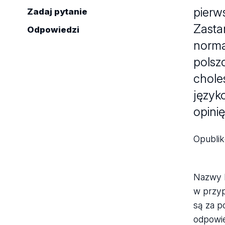
pierw
Zadaj pytanie
Zasta
Odpowiedzi
norma
polsz
chole
język
opinię
Opubli
Nazwy h
w przyp
są za p
odpowi