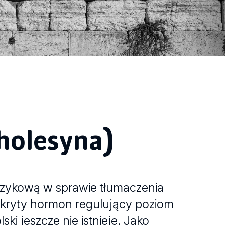
holesyna)
ęzykową w sprawie tłumaczenia
odkryty hormon regulujący poziom
ki jeszcze nie istnieje. Jako