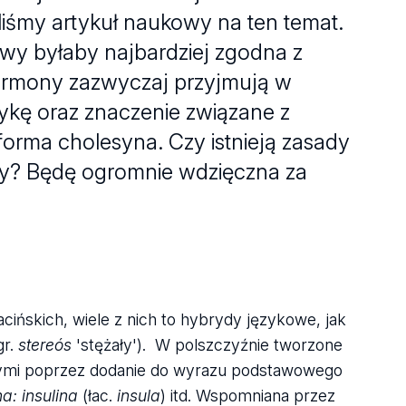
iśmy artykuł naukowy na ten temat.
zwy byłaby najbardziej zgodna z
ormony zazwyczaj przyjmują w
ykę oraz znaczenie związane z
 forma cholesyna. Czy istnieją zasady
rmy? Będę ogromnie wdzięczna za
ńskich, wiele z nich to hybrydy językowe, jak
gr.
stereós
'stężały'). W polszczyźnie tworzone
nymi poprzez dodanie do wyrazu podstawowego
a: insulina
(łac.
insula
) itd. Wspomniana przez