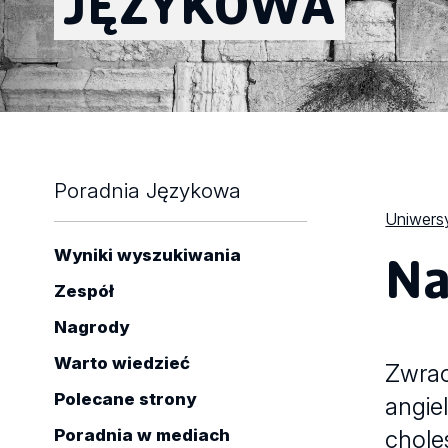
JĘZYKOWA
Poradnia Językowa
Uniwersy
Na
Wyniki wyszukiwania
Zespół
Nagrody
Warto wiedzieć
Zwrac
Polecane strony
angie
choles
Poradnia w mediach