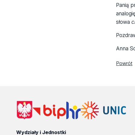
Panią p
analogi
słowa
c
Pozdra
Anna So
Powrót
Wydziały i Jednostki