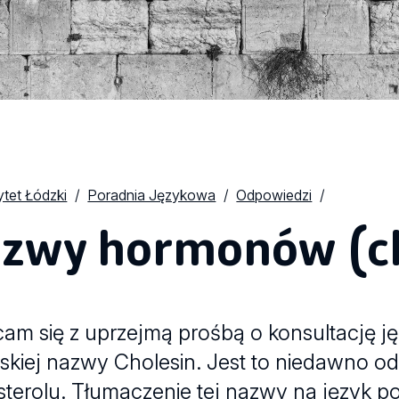
tet Łódzki
Poradnia Językowa
Odpowiedzi
zwy hormonów (c
am się z uprzejmą prośbą o konsultację j
lskiej nazwy Cholesin. Jest to niedawno 
terolu. Tłumaczenie tej nazwy na język pols