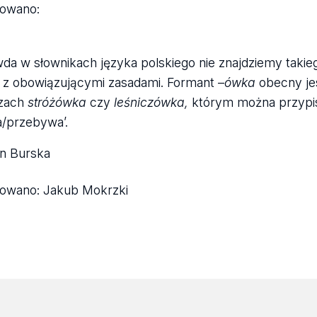
kowano:
da w słownikach języka polskiego nie znajdziemy taki
 z obowiązującymi zasadami. Formant –
ówka
obecny jes
zach
stróżówka
czy
leśniczówka,
którym można przypis
/przebywa’.
n Burska
kowano:
Jakub Mokrzki