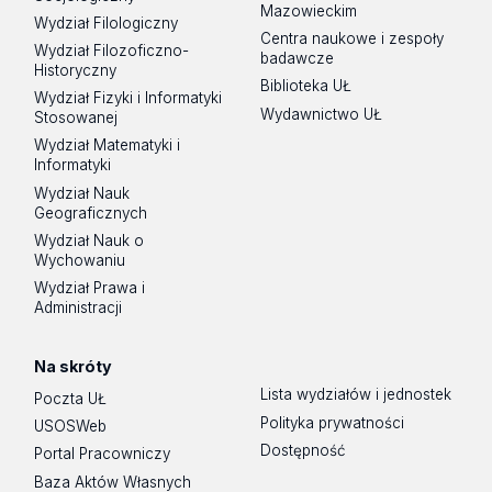
Mazowieckim
Wydział Filologiczny
Centra naukowe i zespoły
Wydział Filozoficzno-
badawcze
Historyczny
Biblioteka UŁ
Wydział Fizyki i Informatyki
Wydawnictwo UŁ
Stosowanej
Wydział Matematyki i
Informatyki
Wydział Nauk
Geograficznych
Wydział Nauk o
Wychowaniu
Wydział Prawa i
Administracji
Na skróty
Lista wydziałów i jednostek
Poczta UŁ
Polityka prywatności
USOSWeb
Dostępność
Portal Pracowniczy
Baza Aktów Własnych