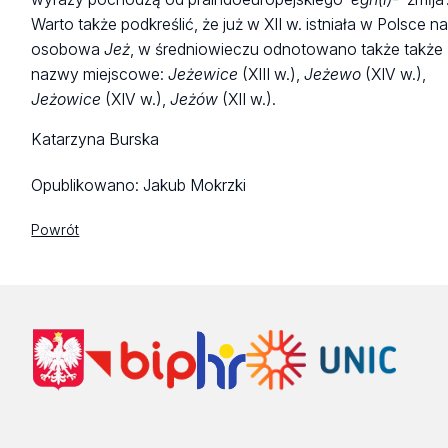
Warto także podkreślić, że już w XII w. istniała w Polsce 
osobowa
Jeż
, w średniowieczu odnotowano także także
nazwy miejscowe:
Jeżewice
(XIII w.),
Jeżewo
(XIV w.),
Jeżowice
(XIV w.),
Jeżów
(XII w.).
Katarzyna Burska
Opublikowano:
Jakub Mokrzki
Powrót