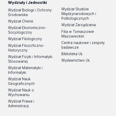
Wydziały i Jednostki
Wydział Studiów
Wydział Biologii i Ochrony
Międzynarodowych i
Środowiska
Politologicznych
Wydział Chemii
Wydział Zarządzania
Wydział Ekonomiczno-
Filia w Tomaszowie
Socjologiczny
Mazowieckim
Wydział Filologiczny
Centra naukowe i zespoły
Wydział Filozoficzno-
badawcze
Historyczny
Biblioteka UŁ
Wydział Fizyki i Informatyki
Wydawnictwo UŁ
Stosowanej
Wydział Matematyki i
Informatyki
Wydział Nauk
Geograficznych
Wydział Nauk o
Wychowaniu
Wydział Prawa i
Administracji