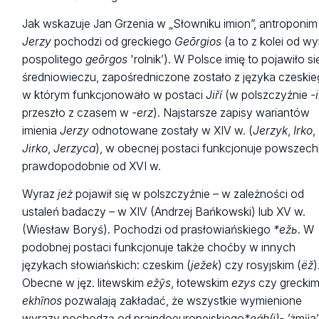
Jak wskazuje Jan Grzenia w „Słowniku imion”, antroponim
Jerzy
pochodzi od greckiego
Geōrgios
(a to z kolei od w
pospolitego
geōrgos
'rolnik’). W Polsce imię to pojawiło s
średniowieczu, zapośredniczone zostało z języka czeskie
w którym funkcjonowało w postaci
Jiří
(w polszczyźnie
-
przeszło z czasem w
-erz
). Najstarsze zapisy wariantów
imienia
Jerzy
odnotowane zostały w XIV w. (
Jerzyk
,
Irko
,
Jirko
,
Jerzyca
), w obecnej postaci funkcjonuje powszech
prawdopodobnie od XVI w.
Wyraz
jeż
pojawił się w polszczyźnie – w zależności od
ustaleń badaczy – w XIV (Andrzej Bańkowski) lub XV w.
(Wiesław Boryś). Pochodzi od prasłowiańskiego
*ežь
. W
podobnej postaci funkcjonuje także choćby w innych
językach słowiańskich:
czeskim (
ježek
)
czy rosyjskim (
ëž
)
Obecne w jęz. litewskim
ež
ỹ
s
, łotewskim
ezys
czy grecki
ekh
ĩ
nos
pozwalają zakładać, że wszystkie wymienione
wyrazy pochodzą od praindoeuropejskiego
*
e
ǵ
h(i)- ’
żmĳa
’