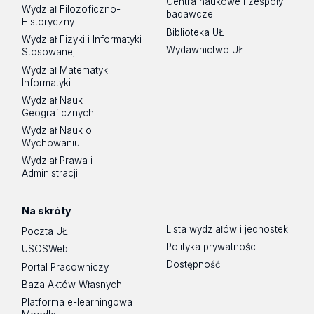
Centra naukowe i zespoły
Wydział Filozoficzno-
badawcze
Historyczny
Biblioteka UŁ
Wydział Fizyki i Informatyki
Wydawnictwo UŁ
Stosowanej
Wydział Matematyki i
Informatyki
Wydział Nauk
Geograficznych
Wydział Nauk o
Wychowaniu
Wydział Prawa i
Administracji
Na skróty
Lista wydziałów i jednostek
Poczta UŁ
Polityka prywatności
USOSWeb
Dostępność
Portal Pracowniczy
Baza Aktów Własnych
Platforma e-learningowa