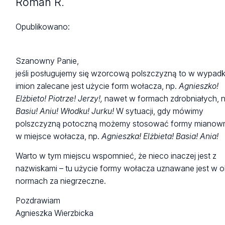
Roman R.
Opublikowano:
Szanowny Panie,
jeśli posługujemy się wzorcową polszczyzną to w wypad
imion zalecane jest użycie form wołacza, np.
Agnieszko!
Elżbieto! Piotrze! Jerzy!,
nawet w formach zdrobniałych, n
Basiu! Aniu! Włodku! Jurku!
W sytuacji, gdy mówimy
polszczyzną potoczną możemy stosować formy mianow
w miejsce wołacza, np.
Agnieszka! Elżbieta! Basia! Ania!
Warto w tym miejscu wspomnieć, że nieco inaczej jest z
nazwiskami – tu użycie formy wołacza uznawane jest w 
normach za niegrzeczne.
Pozdrawiam
Agnieszka Wierzbicka