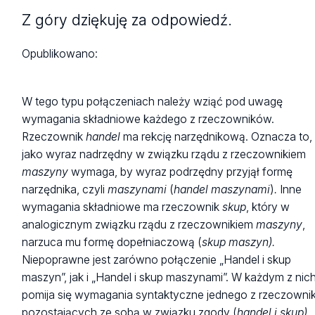
Z góry dziękuję za odpowiedź.
Opublikowano:
W tego typu połączeniach należy wziąć pod uwagę
wymagania składniowe każdego z rzeczowników.
Rzeczownik
handel
ma rekcję narzędnikową. Oznacza to,
jako wyraz nadrzędny w związku rządu z rzeczownikiem
maszyny
wymaga, by wyraz podrzędny przyjął formę
narzędnika, czyli
maszynami
(
handel maszynami
)
.
Inne
wymagania składniowe ma rzeczownik
skup
, który w
analogicznym związku rządu z rzeczownikiem
maszyny
,
narzuca mu formę dopełniaczową (
skup maszyn).
Niepoprawne jest zarówno połączenie „Handel i skup
maszyn”, jak i „Handel i skup maszynami”. W każdym z nic
pomija się wymagania syntaktyczne jednego z rzeczown
pozostających ze sobą w związku zgody (
handel i skup)
.