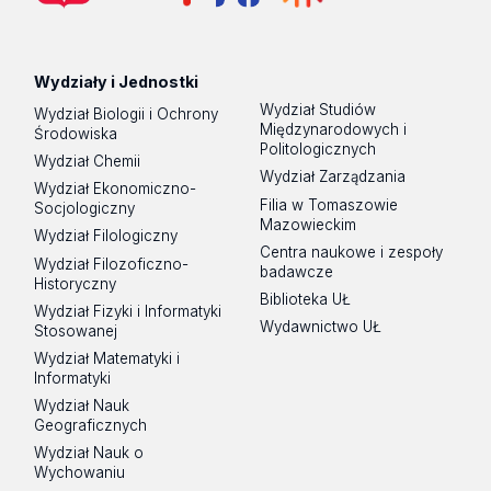
Wydziały i Jednostki
Wydział Studiów
Wydział Biologii i Ochrony
Międzynarodowych i
Środowiska
Politologicznych
Wydział Chemii
Wydział Zarządzania
Wydział Ekonomiczno-
Filia w Tomaszowie
Socjologiczny
Mazowieckim
Wydział Filologiczny
Centra naukowe i zespoły
Wydział Filozoficzno-
badawcze
Historyczny
Biblioteka UŁ
Wydział Fizyki i Informatyki
Wydawnictwo UŁ
Stosowanej
Wydział Matematyki i
Informatyki
Wydział Nauk
Geograficznych
Wydział Nauk o
Wychowaniu