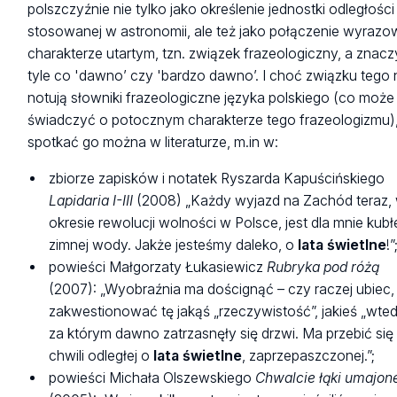
polszczyźnie nie tylko jako określenie jednostki odległości
stosowanej w astronomii, ale też jako połączenie wyrazo
charakterze utartym, tzn. związek frazeologiczny, a znacz
tyle co 'dawno’ czy 'bardzo dawno’. I choć związku tego 
notują słowniki frazeologiczne języka polskiego (co może
świadczyć o potocznym charakterze tego frazeologizmu),
spotkać go można w literaturze, m.in w:
zbiorze zapisków i notatek Ryszarda Kapuścińskiego
Lapidaria I-III
(2008) „Każdy wyjazd na Zachód teraz,
okresie rewolucji wolności w Polsce, jest dla mnie kub
zimnej wody. Jakże jesteśmy daleko, o
lata świetlne
!”
powieści Małgorzaty Łukasiewicz
Rubryka pod różą
(2007): „Wyobraźnia ma doścignąć – czy raczej ubiec,
zakwestionować tę jakąś „rzeczywistość”, jakieś „wted
za którym dawno zatrzasnęły się drzwi. Ma przebić się
chwili odległej o
lata świetlne
, zaprzepaszczonej.”;
powieści Michała Olszewskiego
Chwalcie łąki umajon