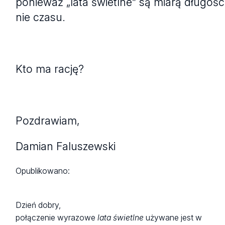
ponieważ „lata świetlne” są miarą długośc
nie czasu.
Kto ma rację?
Pozdrawiam,
Damian Faluszewski
Opublikowano:
Dzień dobry,
połączenie wyrazowe
lata świetlne
używane jest w