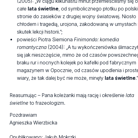
(2005): „W ciągu kilkunastu minut przemieściliśmy się 
całe
lata
świetlne
, od symbolicznego płotku po polski
stronie do zasieków z drugiej wojny światowej. Niosło
chłodem i tragedią, urojona, zakodowaną w umysłach
skutek lekcji historii.”;
powieści Piotra Siemiona
Finimondo: komedia
romantyczna
(2004): „A tu wykończeniówka ślimaczy
się jak nieszczęście, mimo że od czasów powszechne
braku rur i nocnych kolejek po kafelki pod fabrycznym
magazynem w Opocznie, od czasów upodlenia i proste
wiary, że tak dalej być nie może, minęły
lata
świetlne
.”
Reasumując – Pana koleżanki mają rację i określenie
lata
świetlne
to frazeologizm.
Pozdrawiam
Agnieszka Wierzbicka
Opublikowano:
Jakub Mokrzki