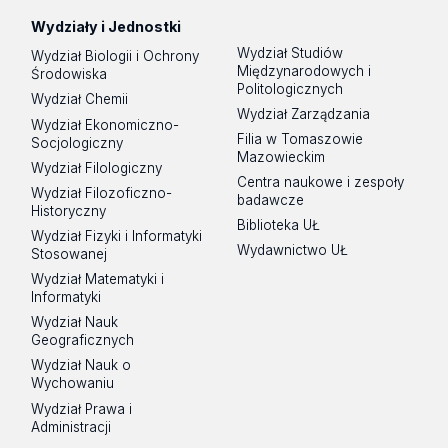
Wydziały i Jednostki
Wydział Studiów
Wydział Biologii i Ochrony
Międzynarodowych i
Środowiska
Politologicznych
Wydział Chemii
Wydział Zarządzania
Wydział Ekonomiczno-
Filia w Tomaszowie
Socjologiczny
Mazowieckim
Wydział Filologiczny
Centra naukowe i zespoły
Wydział Filozoficzno-
badawcze
Historyczny
Biblioteka UŁ
Wydział Fizyki i Informatyki
Wydawnictwo UŁ
Stosowanej
Wydział Matematyki i
Informatyki
Wydział Nauk
Geograficznych
Wydział Nauk o
Wychowaniu
Wydział Prawa i
Administracji