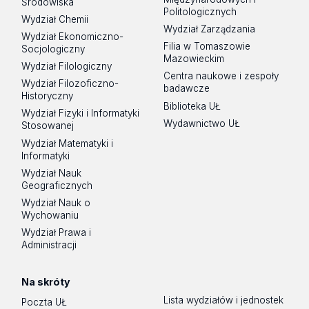
Środowiska
Politologicznych
Wydział Chemii
Wydział Zarządzania
Wydział Ekonomiczno-
Filia w Tomaszowie
Socjologiczny
Mazowieckim
Wydział Filologiczny
Centra naukowe i zespoły
Wydział Filozoficzno-
badawcze
Historyczny
Biblioteka UŁ
Wydział Fizyki i Informatyki
Wydawnictwo UŁ
Stosowanej
Wydział Matematyki i
Informatyki
Wydział Nauk
Geograficznych
Wydział Nauk o
Wychowaniu
Wydział Prawa i
Administracji
Na skróty
Lista wydziałów i jednostek
Poczta UŁ