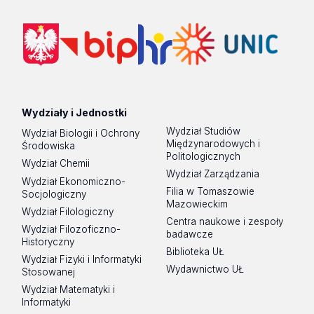
Wydziały i Jednostki
Wydział Studiów
Wydział Biologii i Ochrony
Międzynarodowych i
Środowiska
Politologicznych
Wydział Chemii
Wydział Zarządzania
Wydział Ekonomiczno-
Filia w Tomaszowie
Socjologiczny
Mazowieckim
Wydział Filologiczny
Centra naukowe i zespoły
Wydział Filozoficzno-
badawcze
Historyczny
Biblioteka UŁ
Wydział Fizyki i Informatyki
Wydawnictwo UŁ
Stosowanej
Wydział Matematyki i
Informatyki