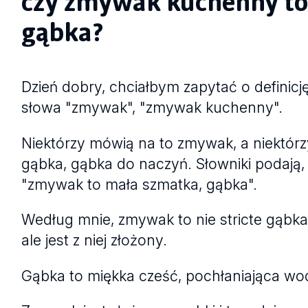
czy zmywak kuchenny t
gąbka?
Dzień dobry, chciałbym zapytać o definicj
słowa "zmywak", "zmywak kuchenny".
Niektórzy mówią na to zmywak, a niektórz
gąbka, gąbka do naczyń. Słowniki podają,
"zmywak to mała szmatka, gąbka".
Według mnie, zmywak to nie stricte gąbka
ale jest z niej złożony.
Gąbka to miękka cześć, pochłaniająca wo