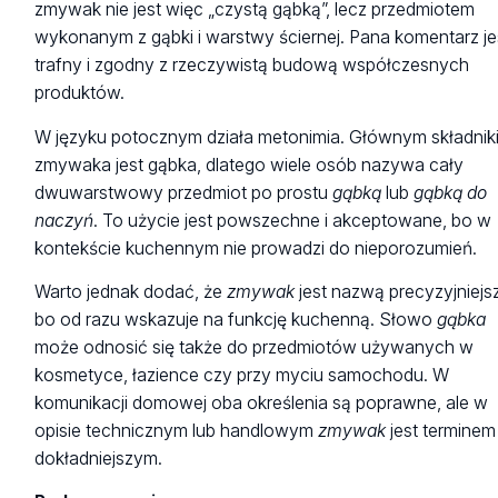
zmywak nie jest więc „czystą gąbką”, lecz przedmiotem
wykonanym z gąbki i warstwy ściernej. Pana komentarz je
trafny i zgodny z rzeczywistą budową współczesnych
produktów.
W języku potocznym działa metonimia. Głównym składnik
zmywaka jest gąbka, dlatego wiele osób nazywa cały
dwuwarstwowy przedmiot po prostu
gąbką
lub
gąbką do
naczyń
. To użycie jest powszechne i akceptowane, bo w
kontekście kuchennym nie prowadzi do nieporozumień.
Warto jednak dodać, że
zmywak
jest nazwą precyzyjniejs
bo od razu wskazuje na funkcję kuchenną. Słowo
gąbka
może odnosić się także do przedmiotów używanych w
kosmetyce, łazience czy przy myciu samochodu. W
komunikacji domowej oba określenia są poprawne, ale w
opisie technicznym lub handlowym
zmywak
jest terminem
dokładniejszym.