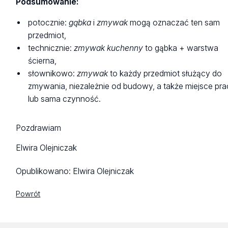
Podsumowanie:
potocznie:
gąbka
i
zmywak
mogą oznaczać ten sam
przedmiot,
technicznie:
zmywak kuchenny
to gąbka + warstwa
ścierna,
słownikowo:
zmywak
to każdy przedmiot służący do
zmywania, niezależnie od budowy, a także miejsce pr
lub sama czynność.
Pozdrawiam
Elwira Olejniczak
Opublikowano:
Elwira Olejniczak
Powrót