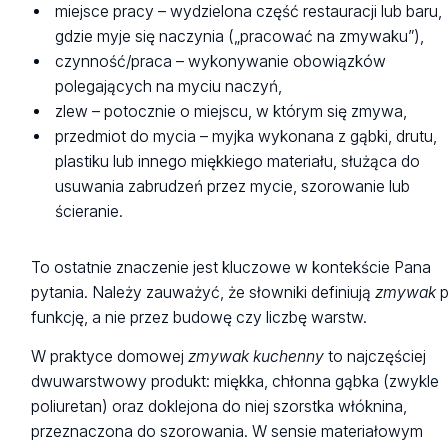
miejsce pracy – wydzielona część restauracji lub baru,
gdzie myje się naczynia („pracować na zmywaku”),
czynność/praca – wykonywanie obowiązków
polegających na myciu naczyń,
zlew – potocznie o miejscu, w którym się zmywa,
przedmiot do mycia – myjka wykonana z gąbki, drutu,
plastiku lub innego miękkiego materiału, służąca do
usuwania zabrudzeń przez mycie, szorowanie lub
ścieranie.
To ostatnie znaczenie jest kluczowe w kontekście Pana
pytania. Należy zauważyć, że słowniki definiują
zmywak
p
funkcję, a nie przez budowę czy liczbę warstw.
W praktyce domowej
zmywak kuchenny
to najczęściej
dwuwarstwowy produkt: miękka, chłonna gąbka (zwykle
poliuretan) oraz doklejona do niej szorstka włóknina,
przeznaczona do szorowania. W sensie materiałowym