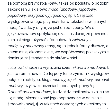
za pomocą przyrostka –
owy
, także od podstaw o podob
zakończeniu jak słowo
moda
(
anodowy, jagodowy
,
pogodowy,
przygodowy,
ugodowy,
itp.). Częstość
występowania tego przymiotnika w tekstach związanych 
modą świadczy o tym, że jest on potrzebny. Wśród
językoznawców spotyka się czasem zdanie, że powinno s
zamiast niego używać sformułowań
związany z
modą
czy
dotyczący mody
, są to jednak formy dłuższe, a
zatem mniej ekonomiczne, we współczesnej polszczyźnie
dominuje zaś tendencja do skrótowości.
Jeżeli zaś chodzi i o wyrażenie
dziennikarstwo modowe,
jest to forma nowa. Do tej pory ten przymiotnik występo
połączeniach typu:
blog modowy, kącik modowy, poradni
modowy,
czyli w znaczeniach podanych powyżej.
Dziennikarstwo modowe
, to dział dziennikarstwa zajmują
się modą. Można uznać jego poprawność w odmianie
środowiskowej, tj. w tekstach dotyczących określonych