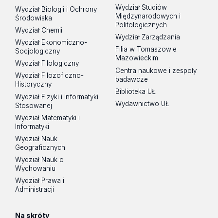
Wydział Studiów
Wydział Biologii i Ochrony
Międzynarodowych i
Środowiska
Politologicznych
Wydział Chemii
Wydział Zarządzania
Wydział Ekonomiczno-
Filia w Tomaszowie
Socjologiczny
Mazowieckim
Wydział Filologiczny
Centra naukowe i zespoły
Wydział Filozoficzno-
badawcze
Historyczny
Biblioteka UŁ
Wydział Fizyki i Informatyki
Wydawnictwo UŁ
Stosowanej
Wydział Matematyki i
Informatyki
Wydział Nauk
Geograficznych
Wydział Nauk o
Wychowaniu
Wydział Prawa i
Administracji
Na skróty