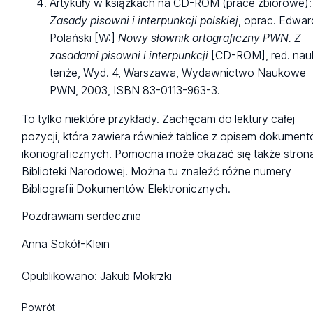
Artykuły w książkach na CD-ROM (prace zbiorowe):
Zasady pisowni i interpunkcji polskiej
, oprac. Edwar
Polański [W:]
Nowy słownik ortograficzny PWN. Z
zasadami pisowni i interpunkcji
[CD-ROM], red. nau
tenże, Wyd. 4, Warszawa, Wydawnictwo Naukowe
PWN, 2003, ISBN 83-0113-963-3.
To tylko niektóre przykłady. Zachęcam do lektury całej
pozycji, która zawiera również tablice z opisem dokumen
ikonograficznych. Pomocna może okazać się także stron
Biblioteki Narodowej. Można tu znaleźć różne numery
Bibliografii Dokumentów Elektronicznych.
Pozdrawiam serdecznie
Anna Sokół-Klein
Opublikowano:
Jakub Mokrzki
Powrót