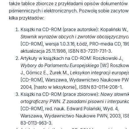
także tablice zbiorcze z przykładami opisów dokumentów
piśmienniczych i elektronicznych. Pozwolę sobie zacyto
kilka przykładów:
Książki na CD-ROM (prace autorskie): Kopaliński W.,
Słownik wyrazów obcych i zwrotów obcojęzycznyc
[CD-ROM], wersja 1.0.3.16, Łódź, PRO–media CD, 19
aktualizacja 25.11.1998, ISBN 83-7231-731-3.
Artykuły w książkach na CD-ROM: Roszkowski J.,
Wybory do Parlamentu Europejskiego
[W:] Roszkow
J., Górnicz E., Żurek M.,
Leksykon integracji europejs
[CD-ROM], Warszawa, Wydawnictwo Naukowe PW
2004, [hasło w leksykonie], ISBN 83-0114-208-1.
Książki na CD-ROM (prace zbiorowe):
Nowy słowni
ortograficzny PWN. Z zasadami pisowni i interpunkc
[CD-ROM], red. nauk. Edward Polański, Wyd. 4,
Warszawa, Wydawnictwo Naukowe PWN, 2003, IS
83-0113-963-3.